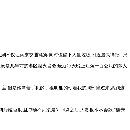
潮不仅让南寮交通瘫痪,同时也留下大量垃圾,附近居民痛批,“只
,应该是几年前的港区烟火盛会,最近每天晚上短短一百公尺的东大
在抓宝,但是他拿着手机的手很明显的朝着我的胸部撞过来,我跟这
察。
瓶罐垃圾,且每晚不到凌晨3、4点之后,人潮根本不会散:“连安