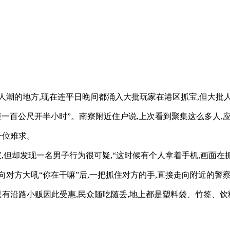
7
潮的地方,现在连平日晚间都涌入大批玩家在港区抓宝,但大批人
短短一百公尺开半小时”。南寮附近住户说,上次看到聚集这么多人
一位难求。
抓宝,但却发现一名男子行为很可疑,“这时候有个人拿着手机,画面
向对方大吼“你在干嘛”后,一把抓住对方的手,直接走向附近的警
只有沿路小贩因此受惠,民众随吃随丢,地上都是塑料袋、竹签、饮料