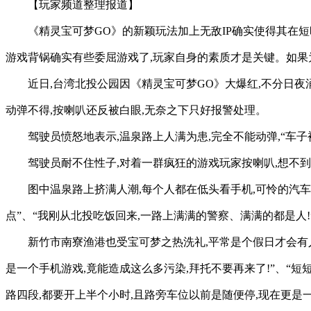
【玩家频道整理报道】
《精灵宝可梦GO》的新颖玩法加上无敌IP确实使得其在短
游戏背锅确实有些委屈游戏了,玩家自身的素质才是关键。如果
近日,台湾北投公园因《精灵宝可梦GO》大爆红,不分日夜
动弹不得,按喇叭还反被白眼,无奈之下只好报警处理。
驾驶员愤怒地表示,温泉路上人满为患,完全不能动弹,“车子
驾驶员耐不住性子,对着一群疯狂的游戏玩家按喇叭,想不
图中温泉路上挤满人潮,每个人都在低头看手机,可怜的汽车
点”、“我刚从北投吃饭回来,一路上满满的警察、满满的都是人!
新竹市南寮渔港也受宝可梦之热洗礼,平常是个假日才会有人
是一个手机游戏,竟能造成这么多污染,拜托不要再来了!”、“
路四段,都要开上半个小时,且路旁车位以前是随便停,现在更是