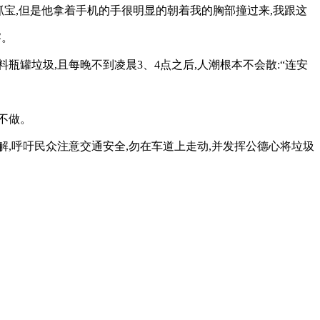
在抓宝,但是他拿着手机的手很明显的朝着我的胸部撞过来,我跟这
察。
瓶罐垃圾,且每晚不到凌晨3、4点之后,人潮根本不会散:“连安
不做。
解,呼吁民众注意交通安全,勿在车道上走动,并发挥公德心将垃圾