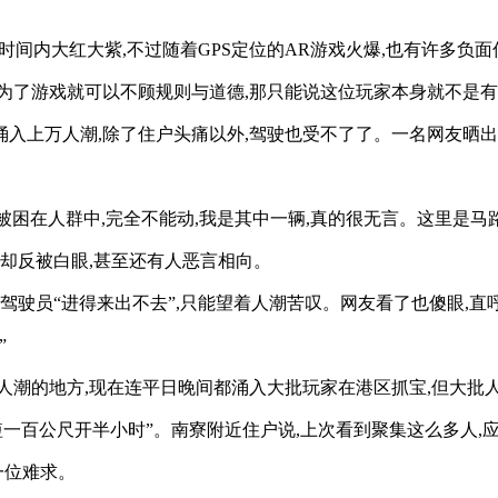
时间内大红大紫,不过随着GPS定位的AR游戏火爆,也有许多负
为了游戏就可以不顾规则与道德,那只能说这位玩家本身就不是
涌入上万人潮,除了住户头痛以外,驾驶也受不了了。一名网友晒出
被困在人群中,完全不能动,我是其中一辆,真的很无言。这里是马路
到却反被白眼,甚至还有人恶言相向。
驾驶员“进得来出不去”,只能望着人潮苦叹。网友看了也傻眼,直
”
潮的地方,现在连平日晚间都涌入大批玩家在港区抓宝,但大批人
短短一百公尺开半小时”。南寮附近住户说,上次看到聚集这么多人
一位难求。