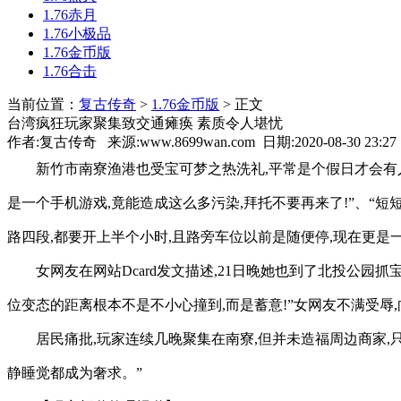
1.76赤月
1.76小极品
1.76金币版
1.76合击
当前位置：
复古传奇
>
1.76金币版
> 正文
台湾疯狂玩家聚集致交通瘫痪 素质令人堪忧
作者:复古传奇 来源:www.8699wan.com 日期:2020-08-30 23:2
新竹市南寮渔港也受宝可梦之热洗礼,平常是个假日才会有人
是一个手机游戏,竟能造成这么多污染,拜托不要再来了!”、“
路四段,都要开上半个小时,且路旁车位以前是随便停,现在更是
女网友在网站Dcard发文描述,21日晚她也到了北投公园
位变态的距离根本不是不小心撞到,而是蓄意!”女网友不满受辱,
居民痛批,玩家连续几晚聚集在南寮,但并未造福周边商家,
静睡觉都成为奢求。”