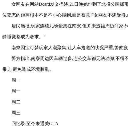
女网友在网站Dcard发文描述,21日晚她也到了北投公园
位变态的距离根本不是不小心撞到,而是蓄意!”女网友不满受辱,
居民痛批,玩家连续几晚聚集在南寮,但并未造福周边商家,
静睡觉都成为奢求。”
南寮因宝可梦玩家人潮聚集,让人车抢道的状况严重,警察疲
警方指出,南寮周边因车辆过多,连公交车都无法动弹,不得
带走,避免造成环境脏乱。
周一
周一
周二
周三
回忆录:至今未通关GTA