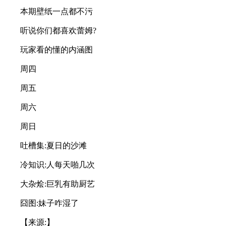
本期壁纸一点都不污
听说你们都喜欢蕾姆?
玩家看的懂的内涵图
周四
周五
周六
周日
吐槽集:夏日的沙滩
冷知识:人每天啪几次
大杂烩:巨乳有助厨艺
囧图:妹子咋湿了
【来源:】