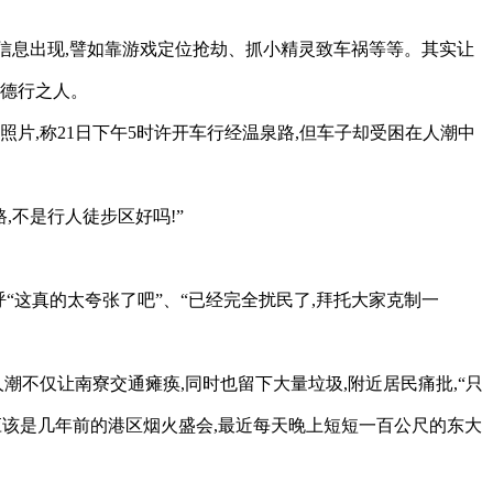
面信息出现,譬如靠游戏定位抢劫、抓小精灵致车祸等等。其实让
有德行之人。
照片,称21日下午5时许开车行经温泉路,但车子却受困在人潮中
,不是行人徒步区好吗!”
呼“这真的太夸张了吧”、“已经完全扰民了,拜托大家克制一
潮不仅让南寮交通瘫痪,同时也留下大量垃圾,附近居民痛批,“只
,应该是几年前的港区烟火盛会,最近每天晚上短短一百公尺的东大