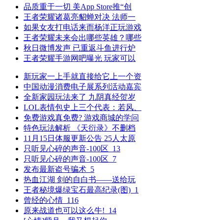
品质重于一切 美App Store推“创
王者荣耀诸葛亮貂蝉对决 法师一
如果女友打电话来而杨洋正玩游戏
王者荣耀未来会出哪些英雄？哪些
秋日微博发声 已重返斗鱼进行炉
王者荣耀手游网吧曝光 玩家可以
新玩家一上手就直接给它上一个资
中国动漫消费电子展系列活动嘉宾
全新家园玩法来了 九阴真经贺岁
LOL表情包史上三个代表：若风、
免费游戏真免费? 游戏商城的学问
特色玩法解析 《天衍录》不删档
11月15日体服更新公告 25人太原
只听见心碎的声音-100区_13
只听见心碎的声音-100区_7
发布最新盗号骗术_5
热血江湖 剑的自白书――送给玩
王者秘境爆绿宝石最高纪录(图)_1
曾经的心情_116
原来战道也可以这么牛!_14