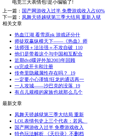
电竞三大表情包!是小编输了!
上一篇：
国产网游收入过半 免费游戏收入占60%
下一篇：
凤舞天骄越狱第三季大结局 重新入狱
相关文章
热血江湖 看雪原pk 游戏还分什
师徒双赢纵横天下――《热血》师
法师强＋法法强＝不攻自破_110
他们是带着这个与中国相互配合
近期dvd碟评外加2003年回顾
cn完成开卡和注册
传奇里隐藏属性存在吗？_19
一定要小心谨慎!狂龙的通话再一
一人攻城——沙巴克的没落_19
有点儿规模的家族也就那么几个
最新文章
凤舞天骄越狱第三季大结局 重新
LOL表情包史上三个代表：若风、
国产网游收入过半 免费游戏收入
特色玩法解析 《天衍录》不删档