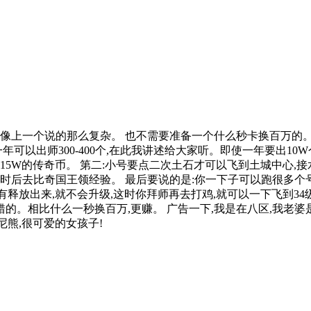
6
像上一个说的那么复杂。 也不需要准备一个什么秒卡换百万的。很
年可以出师300-400个,在此我讲述给大家听。即使一年要出10W
15W的传奇币。 第二:小号要点二次土石才可以飞到土城中心
小时后去比奇国王领经验。 最后要说的是:你一下子可以跑很多个号,
释放出来,就不会升级,这时你拜师再去打鸡,就可以一下飞到34级,3
的。相比什么一秒换百万,更赚。 广告一下,我是在八区,我老婆是:
尼熊,很可爱的女孩子!