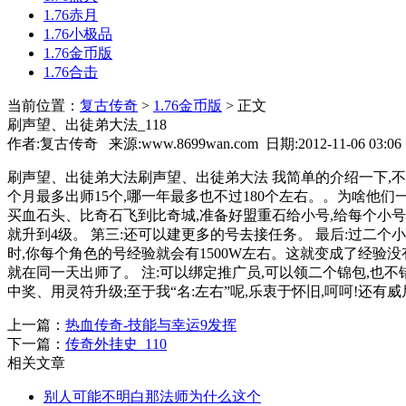
1.76赤月
1.76小极品
1.76金币版
1.76合击
当前位置：
复古传奇
>
1.76金币版
> 正文
刷声望、出徒弟大法_118
作者:复古传奇 来源:www.8699wan.com 日期:2012-11-06 03:0
刷声望、出徒弟大法刷声望、出徒弟大法 我简单的介绍一下,不
个月最多出师15个,哪一年最多也不过180个左右。。为啥他们一
买血石头、比奇石飞到比奇城,准备好盟重石给小号,给每个小号
就升到4级。 第三:还可以建更多的号去接任务。 最后:过二个
时,你每个角色的号经验就会有1500W左右。这就变成了经验没有
就在同一天出师了。 注:可以绑定推广员,可以领二个锦包,也不错
中奖、用灵符升级;至于我“名:左右”呢,乐衷于怀旧,呵呵!还有威
上一篇：
热血传奇-技能与幸运9发挥
下一篇：
传奇外挂史_110
相关文章
别人可能不明白那法师为什么这个