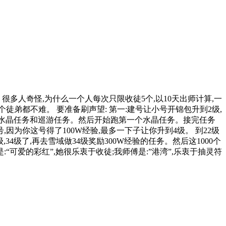
多人奇怪,为什么一个人每次只限收徒5个,以10天出师计算,一
个徒弟都不难。 要准备刷声望: 第一:建号让小号开锦包升到2级,
,接水晶任务和巡游任务。然后开始跑第一个水晶任务。接完任务
因为你这号得了100W经验,最多一下子让你升到4级。 到22级
4级了,再去雪域做34级奖励300W经验的任务。然后这1000个
“可爱的彩红”,她很乐衷于收徒;我师傅是:”港湾”,乐衷于抽灵符