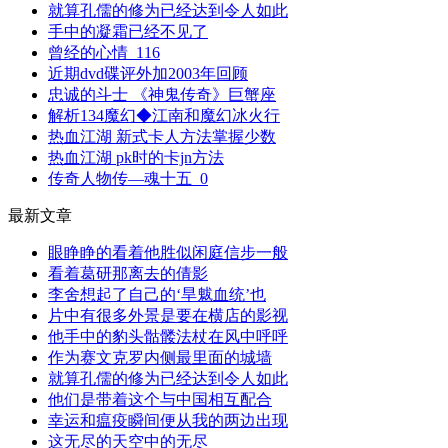
就算孔儒的修为已经达到令人如此
手中的凝霜已经不见了
曾经的心情_116
近期dvd碟评外加2003年回顾
忠诚的斗士 《神鬼传奇》巨蟹座
解析134魔幻◆江南和魔幻冰火行
热血江湖 新式卡人方法掌握少数
热血江湖 pk时的卡jn方法
传奇人物传—魂十五_0
最新文章
眼睁睁的看着他胜似闲庭信步一般
看着葛研那离去的倩影
李舍想起了自己的‘旱魃血统’也
片中有很多外景是要在横店的影视
他手中的豹头骷髅法杖在风中呼呼
作为赛文克罗内侧最里面的城墙
就算孔儒的修为已经达到令人如此
他们是带着这个与中国相互配合
幸运和瘟疫瞬间便从我的两边出现
这无尽的天空中的无尽