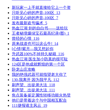
新玩家一上手就直接给它上一个资
只听见心碎的声音-100区_13
只听见心碎的声音-100区_7
发布最新盗号骗术_5
热血江湖 剑的自白书――送给玩
王者秘境爆绿宝石最高纪录(图)_1
曾经的心情_116
原来战道也可以这么牛!_14
[心情]紫月―我又想起你
升武器100%不掉持久秘籍_116
热血江湖 医生加小防真的很可耻
124区是他成就辉煌的第一个区
卧龙山庄攻略
我的绝强武器可就指望老大你了
130-我离开 因为我平凡_112
刷声望、出徒弟大法_118
刷声望、出徒弟大法_111
焦点装备鉴定属性转移功能火热登
他们是带着这个与中国相互配合
111捷报谁主风云_19