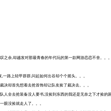
0
感叹之余,却越发对那最青春的年代玩的第一款网游恋恋不舍。。
,一路上轻甲群群,问起如何出谷却个个摇头。。。
掉裁决却首先想着去抢首饰却让队友捡了裁决去。。。
一队人全去抢装备没人要书,没捡到东西的我还是无奈之下才捡的
了一眼没捡就走人了。。。