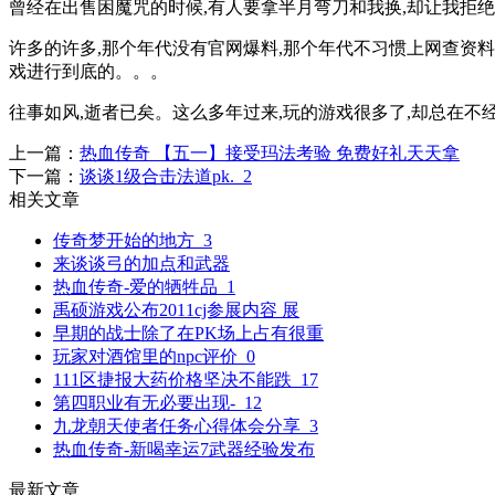
曾经在出售困魔咒的时候,有人要拿半月弯刀和我换,却让我拒
许多的许多,那个年代没有官网爆料,那个年代不习惯上网查资料
戏进行到底的。。。
往事如风,逝者已矣。这么多年过来,玩的游戏很多了,却总在不
上一篇：
热血传奇 【五一】接受玛法考验 免费好礼天天拿
下一篇：
谈谈1级合击法道pk._2
相关文章
传奇梦开始的地方_3
来谈谈弓的加点和武器
热血传奇-爱的牺牲品_1
禹硕游戏公布2011cj参展内容 展
早期的战士除了在PK场上占有很重
玩家对酒馆里的npc评价_0
111区捷报大药价格坚决不能跌_17
第四职业有无必要出现-_12
九龙朝天使者任务心得体会分享_3
热血传奇-新喝幸运7武器经验发布
最新文章