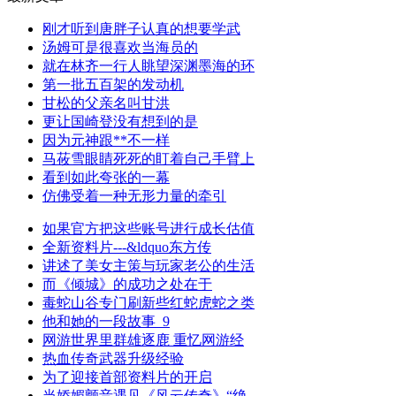
刚才听到唐胖子认真的想要学武
汤姆可是很喜欢当海员的
就在林齐一行人眺望深渊墨海的环
第一批五百架的发动机
甘松的父亲名叫甘洪
更让国崎登没有想到的是
因为元神跟**不一样
马莜雪眼睛死死的盯着自己手臂上
看到如此夸张的一幕
仿佛受着一种无形力量的牵引
如果官方把这些账号进行成长估值
全新资料片---&ldquo东方传
讲述了美女主策与玩家老公的生活
而《倾城》的成功之处在于
毒蛇山谷专门刷新些红蛇虎蛇之类
他和她的一段故事_9
网游世界里群雄逐鹿 重忆网游经
热血传奇武器升级经验
为了迎接首部资料片的开启
当娇媚颤音遇见《风云传奇》“绝