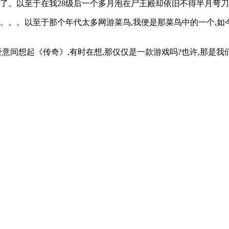
绝了。以至于在我28级后一个多月泡在尸王殿却依旧不得半月弯刀
。。。以至于那个年代太多网游菜鸟,我便是那菜鸟中的一个,如今
经意间想起《传奇》,有时在想,那仅仅是一款游戏吗?也许,那是