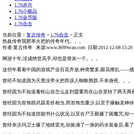
1.76赤月
1.76小极品
1.76金币版
1.76合击
当前位置：
复古传奇
>
1.76合击
> 正文
热血传奇我那举火把的传奇年代。。。
作者:复古传奇 来源:www.8699wan.com 日期:2012-12-08 15:2
网游十年,没成绝世高手,却也是骨灰一个。。。
这些年看着中国的游戏产业百花齐放,种类繁多,眼花缭乱——
曾经不知道因为天黑没带火把而误入蜘蛛围群,不幸身死。。。
曾经因为不知道毒蛇山谷怎么走到盟重而在山谷里转了两天两夜
曾经因为首饰跟武器卖价相当,而首饰负重少,以至于爆触龙神
曾经因为不知道技能书什么状况,以至在尸王殿爆了困魔咒,却
曾经杀沃玛卫士爆了地狱雷光,却捡满了一身的药水装备后,看